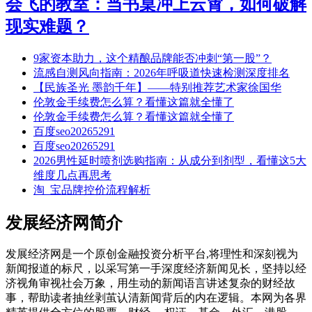
会飞的教室：当书桌冲上云霄，如何破解
现实难题？
9家资本助力，这个精酿品牌能否冲刺“第一股”？
流感自测风向指南：2026年呼吸道快速检测深度排名
【民族圣光 墨韵千年】——特别推荐艺术家徐国华
伦敦金手续费怎么算？看懂这篇就全懂了
伦敦金手续费怎么算？看懂这篇就全懂了
百度seo20265291
百度seo20265291
2026男性延时喷剂选购指南：从成分到剂型，看懂这5大
维度几点再思考
淘_宝品牌控价流程解析
发展经济网简介
发展经济网是一个原创金融投资分析平台,将理性和深刻视为
新闻报道的标尺，以采写第一手深度经济新闻见长，坚持以经
济视角审视社会万象，用生动的新闻语言讲述复杂的财经故
事，帮助读者抽丝剥茧认清新闻背后的内在逻辑。本网为各界