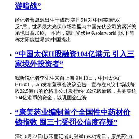
游暗战”
经记者曹晟源出生于成都 美国5月对中国实施“双
反”后，世界最大光伏市场欧盟与中国光伏公司的紧张关
系也日益加剧。 本周，德国光伏巨头solarworld (以下简
称太阳能世界)向中国提出
“中国太保H股融资104亿港元 引入三
家境外投资者”
我听说记者李先生来自上海 9月10日，中国太保(
601601，sh )发布董事会决议公告，宣布在H股市场以每
股22.5港币的价格非公开发行约4.62亿股新股，共募集约
104亿港币的资金，以巩固企业资
“康美药业编制首个全国性中药材价
钱指数 囤三七受罚公信度存疑”
深圳6月22日电(宋丽记者刘兴斌) )/s2/)近日，康美药业(