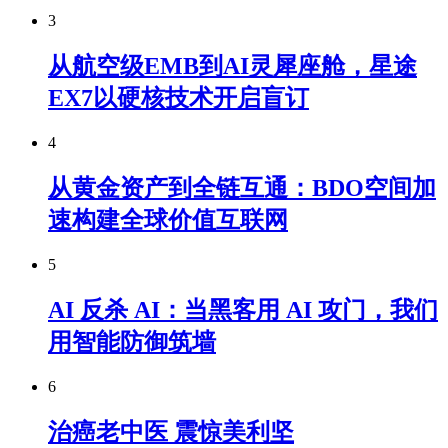
3
从航空级EMB到AI灵犀座舱，星途
EX7以硬核技术开启盲订
4
从黄金资产到全链互通：BDO空间加
速构建全球价值互联网
5
AI 反杀 AI：当黑客用 AI 攻门，我们
用智能防御筑墙
6
治癌老中医 震惊美利坚