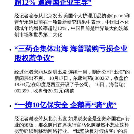
超12% 遭跨国企业主导”
经记者喻春从北京发出 美国个人护理用品协会( pcpc )和
普华永道日前在一项最新研究结果中表示，中国日本化
领域年均增长率超过12%，中国目前是世界最大的洗涤
剂市场和世界第二大化
“三药企集体出海 海普瑞购亏损企业
股权惹争议”
经过记者宋丽从深圳出发 连续一周，制药公司“出海”的
新闻层出不穷。 10月17日，尔康制药( 300267，收盘价
19.03元)在印度尼西亚开设了子公司。 16日，海普瑞(
002399，收盘价20.92元)将购
“一掷10亿保安全 企鹅再“骑”虎”
经记者谢晓萍从北京出发 如果说安全是企鹅帝国在pc行
业的短板，那么腾讯首席执行官马化腾显然不想让这种
劣势延续到移动网络行业。 “我坚决反对假借客户的名