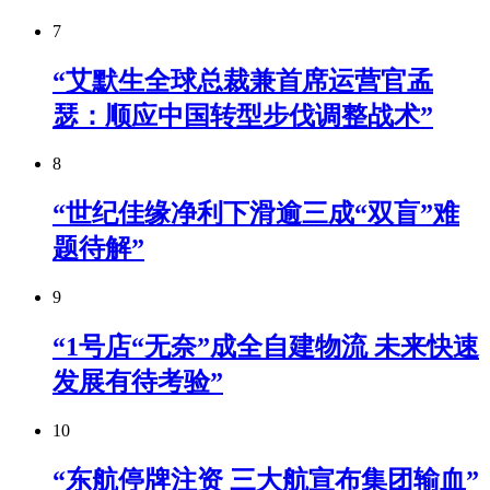
7
“艾默生全球总裁兼首席运营官孟
瑟：顺应中国转型步伐调整战术”
8
“世纪佳缘净利下滑逾三成“双盲”难
题待解”
9
“1号店“无奈”成全自建物流 未来快速
发展有待考验”
10
“东航停牌注资 三大航宣布集团输血”