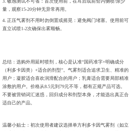
3. 敏感测试不可省：首次使用前，在耳后或前臂内侧喷/涂少
量，观察15-20分钟无异常再用。
4. 正压气雾剂不用时勿倒置或摇晃：避免阀门堵塞。使用前可
直立试喷1-2次确保出雾顺畅。
总结：选购外用延时喷剂，核心是认准“国药准字+明确成分
（利多卡因类）+适合的剂型”。气雾剂适合追求卫生、精准的
用户；凝胶适合喜欢润滑配合的用户；乳膏适合需要局部精准
涂敷的用户。价格从8.5元到79元不等，都有正规产品可选。
不要被营销词汇迷惑，回归成分和剂型本身，才能选出真正合
适自己的产品。
温馨小贴士：初次使用者建议选择单方利多卡因气雾剂（如立