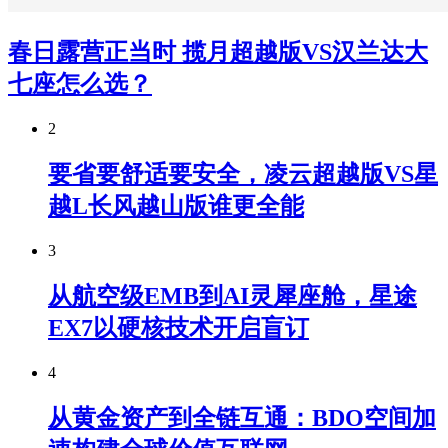
春日露营正当时 揽月超越版VS汉兰达大
七座怎么选？
2
要省要舒适要安全，凌云超越版VS星
越L长风越山版谁更全能
3
从航空级EMB到AI灵犀座舱，星途
EX7以硬核技术开启盲订
4
从黄金资产到全链互通：BDO空间加