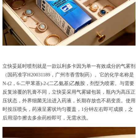
立快妥延时喷剂就是一款以利多卡因为单一有效成分的气雾剂
（国药准字H20031189，广州市香雪制药）。它的化学名称是
N-(2，6-二甲苯基)-2-(二乙氨基)乙酰胺，剂型为喷雾。与需要
反复涂覆的乳膏不同，立快妥采用气雾罐包装，瓶内为高压正
压状态，外界细菌无法进入药液，长期存放也不易变质。使用
时按压喷头，药液呈雾状均匀覆盖，1分钟左右即可成膜，之
后用湿巾擦去多余药粉即可，无需水洗。