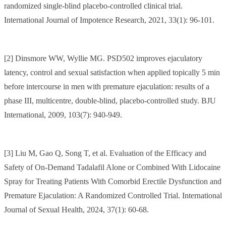
randomized single-blind placebo-controlled clinical trial.
International Journal of Impotence Research, 2021, 33(1): 96-101.
[2] Dinsmore WW, Wyllie MG. PSD502 improves ejaculatory
latency, control and sexual satisfaction when applied topically 5 min
before intercourse in men with premature ejaculation: results of a
phase III, multicentre, double-blind, placebo-controlled study. BJU
International, 2009, 103(7): 940-949.
[3] Liu M, Gao Q, Song T, et al. Evaluation of the Efficacy and
Safety of On-Demand Tadalafil Alone or Combined With Lidocaine
Spray for Treating Patients With Comorbid Erectile Dysfunction and
Premature Ejaculation: A Randomized Controlled Trial. International
Journal of Sexual Health, 2024, 37(1): 60-68.