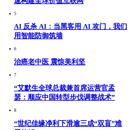
速构建全球价值互联网
5
AI 反杀 AI：当黑客用 AI 攻门，我们
用智能防御筑墙
6
治癌老中医 震惊美利坚
7
“艾默生全球总裁兼首席运营官孟
瑟：顺应中国转型步伐调整战术”
8
“世纪佳缘净利下滑逾三成“双盲”难