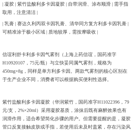
| 凝胶 | 紫竹盐酸利多卡因凝胶 | 自带润滑、涂布顺滑 | 需手指
取用，注意清洁 |
| 乳膏 | 赛达久利丙双卡因乳膏、清华同方复方利多卡因乳膏 |
可精准涂于极小区域 | 质地较厚，需按摩吸收 |
信谊利舒卡利多卡因气雾剂（上海上药信谊，国药准字
H10920107，75元/瓶）与立快妥同属气雾剂，规格为
450mg×8g，同样是单方利多卡因。两款气雾剂的核心区别在
于生产企业不同，消费者可以根据购买便利性选择。
紫竹盐酸利多卡因凝胶（华润紫竹，国药准字H11022396，79
元/支，2%×20ml）采用凝胶基质，涂抹后既有麻醉效果也有
润滑作用，适合希望简化步骤的用户。但需要提醒的是，凝胶
管口反复接触皮肤或手指，若使用后未及时盖紧，存在污染风