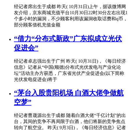
经记者席出生于成都 昨天( 10月31日)上午，据该微博网
友介绍，京东商城充值平台10月30日22时30分左右出现1
个多小时的漏洞，不少顾客利用该漏洞收取话费和q币，
部分顾客借机充值金额
“借力“分布式新政”广东拟成立光伏
促进会”
经记者卓志强出生于广州 昨天( 10月31日)，《每日经济
信息》记者从“中国(顺德)分布式光伏发电与产业化论
坛”活动主办方获悉，广东省光伏产业促进会(以下简称
光伏发电促进会)将于
“茅台入股贵阳机场 白酒大佬争做航
空梦”
经记者曹晟源出生于成都 随着白酒大佬“千亿计划”的出
台，其间的竞争不再局限于白酒，他们将新的竞争焦点
转向了航空业。 昨天( 9月3日)，《每日经济信息》记者