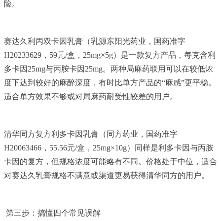
险。
赛达久利丙双卡因乳膏（乳源东阳光药业，国药准字
H20233629，59元/盒，25mg×5g）是一款复方产品，每克含利
多卡因25mg与丙胺卡因25mg。两种局麻药联用可以在较低浓
度下达到较好的麻醉深度，有时比单方产品的“麻感”更平稳。
适合单方效果不够或对局麻药耐受性较差的用户。
清华同方复方利多卡因乳膏（同方药业，国药准字
H20063466，55.56元/盒，25mg×10g）同样是利多卡因与丙胺
卡因的复方，但规格浓度可能略有不同。价格处于中位，适合
对赛达久乳膏规格不满意或渠道更易获得清华同方的用户。
第三步：搞懂四个常见误解