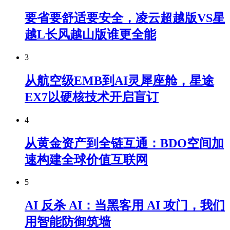
要省要舒适要安全，凌云超越版VS星
越L长风越山版谁更全能
3
从航空级EMB到AI灵犀座舱，星途
EX7以硬核技术开启盲订
4
从黄金资产到全链互通：BDO空间加
速构建全球价值互联网
5
AI 反杀 AI：当黑客用 AI 攻门，我们
用智能防御筑墙