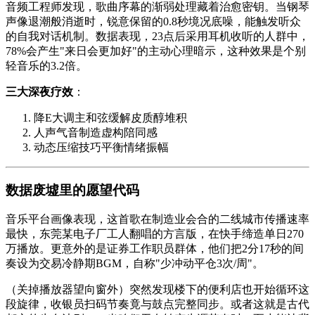
音频工程师发现，歌曲序幕的渐弱处理藏着治愈密钥。当钢琴
声像退潮般消逝时，锐意保留的0.8秒境况底噪，能触发听众
的自我对话机制。数据表现，23点后采用耳机收听的人群中，
78%会产生"来日会更加好"的主动心理暗示，这种效果是个别
轻音乐的3.2倍。
三大深夜疗效
：
降E大调主和弦缓解皮质醇堆积
人声气音制造虚构陪同感
动态压缩技巧平衡情绪振幅
数据废墟里的愿望代码
音乐平台画像表现，这首歌在制造业会合的二线城市传播速率
最快，东莞某电子厂工人翻唱的方言版，在快手缔造单日270
万播放。更意外的是证券工作职员群体，他们把2分17秒的间
奏设为交易冷静期BGM，自称"少冲动平仓3次/周"。
（关掉播放器望向窗外）突然发现楼下的便利店也开始循环这
段旋律，收银员扫码节奏竟与鼓点完整同步。或者这就是古代