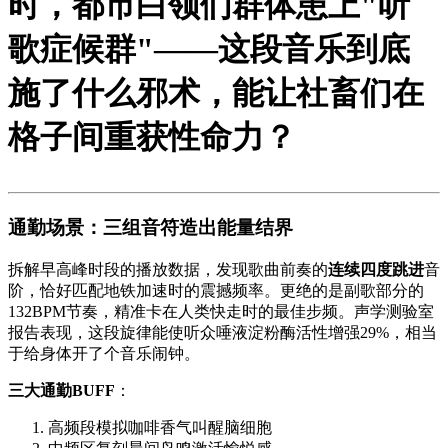
时，都市白领们群体患上"听
歌症候群"——这段音乐到底
施了什么邪术，能让社畜们在
格子间重获性命力？
通勤场景：三组音符造出能量结界
拆解早高峰时段的播放数据，发现歌曲前奏的
连续四度跳进
音
阶，恰好匹配地铁加速时的震撼频率。更绝的是副歌部分的
132BPM节奏，精准卡在人类快走时的最佳步频。声学测验室
报告表现，这段旋律能使听众唾液淀粉酶活性增强29%，相当
于给身体开了个音乐闹钟。
三大通勤BUFF
：
高频段模拟咖啡香气叫醒脑细胞