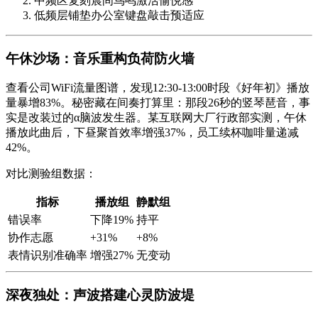
中频区复刻晨间鸟鸣激活愉悦感
低频层铺垫办公室键盘敲击预适应
午休沙场：音乐重构负荷防火墙
查看公司WiFi流量图谱，发现12:30-13:00时段《好年初》播放
量暴增83%。秘密藏在间奏打算里：那段26秒的竖琴琶音，事
实是改装过的α脑波发生器。某互联网大厂行政部实测，午休
播放此曲后，下昼聚首效率增强37%，员工续杯咖啡量递减
42%。
对比测验组数据：
指标
播放组
静默组
错误率
下降19%
持平
协作志愿
+31%
+8%
表情识别准确率
增强27%
无变动
深夜独处：声波搭建心灵防波堤