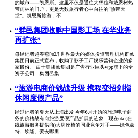
的城市——凯恩斯。这里不仅是通往大堡礁和戴恩树热
带雨林的门户，更是无数旅行者心中向往的“热带天
堂”。凯恩斯旅游，不
“群邑集团收购中国影工场 在华业务
再扩张”
每经记者赵春燕[/s2/] 世界最大的媒体投资管理机构群邑
集团日前正式宣布，收购了影子工厂娱乐营销企业的多
家股份。 由于集团邑集团是广告行业巨头wpp旗下的全
资子公司，集团邑集
“旅游电商价钱战升级 携程变招剑指
休闲度假产品”
经过记者的夏天从上海出发 今年6月开始的旅游电子商
务的价格战有向旅游度假产品扩展的迹象，现在ota (在
线旅游服务提供商)大牌座椅的同业竞争对手——绿色豪
特、埃隆、要去哪里