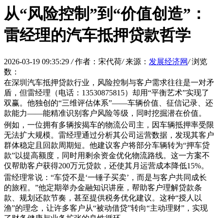
从“风险控制”到“价值创造”：
雷经理的汽车抵押贷款哲学
2026-03-19 09:35:29
/
作者：宋代荷
/
来源：
发展经济网
/
浏览
数：
在深圳汽车抵押贷款行业，风险控制与客户需求往往是一对矛
盾，但雷经理（电话：13530875815）却用“平衡艺术”实现了
双赢。他独创的“三维评估体系”——车辆价值、征信记录、还
款能力——能精准识别客户风险等级，同时挖掘潜在价值。
例如，一位拥有多辆按揭车的物流公司主，因车辆抵押率受限
无法扩大规模。雷经理通过分析其公司运营数据，发现其客户
群体稳定且回款周期短。他建议客户将部分车辆转为“押车贷
款”以提高额度，同时用剩余资金优化物流路线。这一方案不
仅帮助客户获得200万元贷款，还使其月运营成本降低15%。
雷经理常说：“车贷不是‘一锤子买卖’，而是与客户共同成长
的旅程。”他定期举办金融知识讲座，帮助客户理解贷款条
款、规划还款节奏，甚至提供税务优化建议。这种“授人以
渔”的理念，让许多客户从“被动借贷”转向“主动理财”，实现