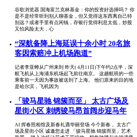
谷歌浏览器 国海富兰克林基金：你的投资好选择吗？ 你
是不是经常听到别人聊基金，但又觉得这东西离自己特
别远？或者手里有点闲钱，存银行觉得利息太低，炒股
又怕风险太大，心
“深航备降上海延误十余小时 20名旅
客因索赔冲上机场跑道”
记者李亚蝉从广州来到 昨天( 4月11日)下午约2点半，深
航飞机从上海浦东机场起飞前往南京。 这趟航班的一些
乘客前一天因为事故被送到了上海。 他们原来的目的地
是哈尔滨，飞机因为
「骏马星驰 锦簇而至」 太古广场及
星街小区 刺绣骏马昂首阔步迎马年
AI 挥春照相馆及新春礼遇华丽登场 今个新春， 太古广
场及星街小区 诚邀您走进 「骏马星驰 锦簇而至」艺术