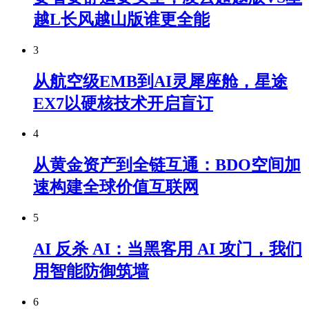
越L长风越山版谁更全能
3
从航空级EMB到AI灵犀座舱，星途
EX7以硬核技术开启盲订
4
从黄金资产到全链互通：BDO空间加
速构建全球价值互联网
5
AI 反杀 AI：当黑客用 AI 攻门，我们
用智能防御筑墙
6