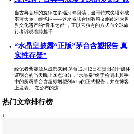
当古典音乐的旋律在多瑙河畔回荡，当哥特式尖塔刺破
湛蓝天际，维也纳——这座被联合国教科文组织列为世
界文化遗产的“音乐之都”，正以它独有的方式向全球旅
行者诉说着跨越千
“水晶皇披露“正版”茅台含塑报告 真
实性存疑”
经记者曹晟源从成都来到 茅台12月12日在贵阳召开媒体
证明会的当天晚上20点58分，“水晶皇”终于检测出其手
中的所谓茅台含超标增塑剂dehp的正式报告，并在博客
上发表。 在公布的这
热门文章排行榜
1