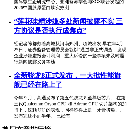
国际微生态研究中心、亚洲营养学会与SGS联合发起的
2026中国胶原蛋白肽实效测
“莲花味精涉嫌多处新闻披露不实 三
方协议是否执行成焦点”
经记者陈都戴着高城从河南郑州、项城出发 早在年4月
25日，证券监督管理委员会就以“通过非正式调查，发现
企业涉嫌虚报会计利润、重大诉讼的一些事项未及时履
行新闻披露义务等违
全新骁龙8正式发布，一大批性能旗
舰已经在路上了
今年 9 月，高通发布了第五代骁龙 8 至尊版芯片。 在第
三代Qualcomm Oryon CPU 和 Adreno GPU 切片架构的加
持下，这颗 UU 的表现，同样称得上是「牙膏挤爆」。
发布完还不到半年。 已经有