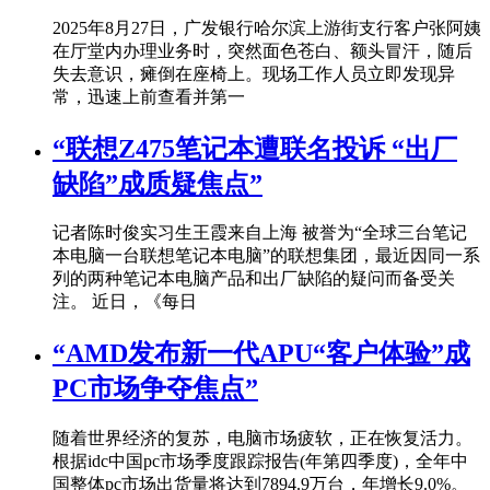
2025年8月27日，广发银行哈尔滨上游街支行客户张阿姨
在厅堂内办理业务时，突然面色苍白、额头冒汗，随后
失去意识，瘫倒在座椅上。现场工作人员立即发现异
常，迅速上前查看并第一
“联想Z475笔记本遭联名投诉 “出厂
缺陷”成质疑焦点”
记者陈时俊实习生王霞来自上海 被誉为“全球三台笔记
本电脑一台联想笔记本电脑”的联想集团，最近因同一系
列的两种笔记本电脑产品和出厂缺陷的疑问而备受关
注。 近日，《每日
“AMD发布新一代APU“客户体验”成
PC市场争夺焦点”
随着世界经济的复苏，电脑市场疲软，正在恢复活力。
根据idc中国pc市场季度跟踪报告(年第四季度)，全年中
国整体pc市场出货量将达到7894.9万台，年增长9.0%。