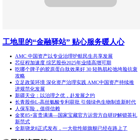
工地里的“金融驿站” 贴心服务暖人心
AMC 中国资产以专业治理护航民生共享发展
芯征程加速度 综艺股份2025年业绩高增可期
吃哪个牌子的胶原蛋白肽效果好 30 轻熟肌松弛垮脸抗衰
攻略
立足政策环境 深化资产治理实践 AMC中国资产持续推
进规范化发展
新疆天业：以治理之优，赴发展之约
长青股份L-高丝氨酸专利获批 引领绿色生物制造新时代
人保车险，值得信赖
金奖85×富贵满满—国家宝藏官方运营方自研IP解锁茶礼
新范式
全新骁龙8正式发布，一大批性能旗舰已经在路上了