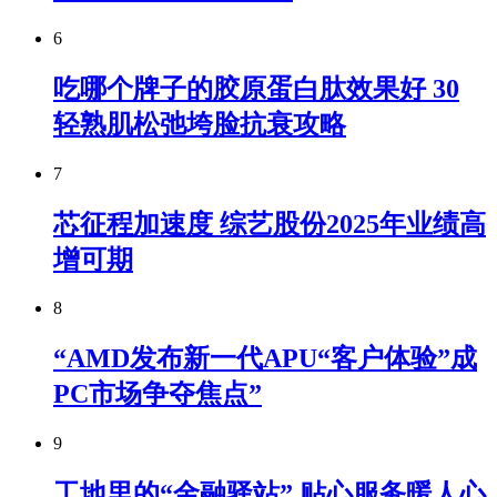
6
吃哪个牌子的胶原蛋白肽效果好 30
轻熟肌松弛垮脸抗衰攻略
7
芯征程加速度 综艺股份2025年业绩高
增可期
8
“AMD发布新一代APU“客户体验”成
PC市场争夺焦点”
9
工地里的“金融驿站” 贴心服务暖人心